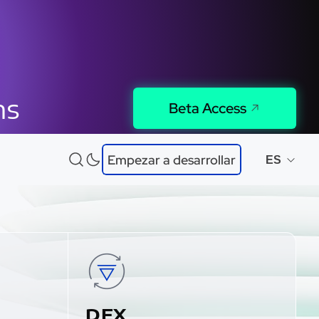
ns
Beta Access
ndidad
Empezar a desarrollar
ES
royectos
DEX