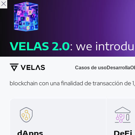
Velas
Casos de Uso
VELAS
2.0
: we introd
Descubre casos
Casos de uso
Desarrolla
O
Vea cómo funcionan en la práctica los poderes 
blockchain con una finalidad de transacción de
dApps
DeFi