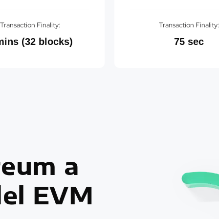
Transaction Finality:
Transaction Finality
mins (32 blocks)
75 sec
reum a
del EVM