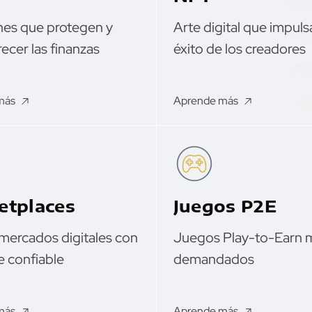
nes que protegen y
Arte digital que impulsa
ecer las finanzas
éxito de los creadores
más
Aprende más
etplaces
Juegos P2E
mercados digitales con
Juegos Play-to-Earn 
e confiable
demandados
más
Aprende más