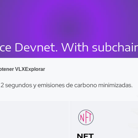
uce Devnet. With subchai
 de uso en profu
btener VLX
Explorar
híbridos de Velas EVM/eBPF, lo que permite crear p
 1,2 segundos y emisiones de carbono minimizadas.
NFT