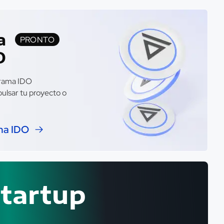
a
PRONTO
O
grama IDO
pulsar tu proyecto o
ma IDO
startup