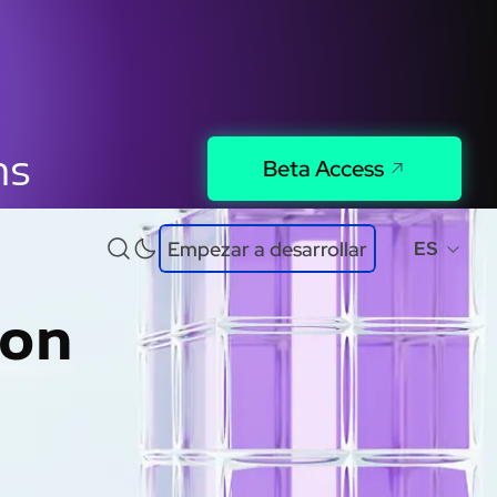
ns
Beta Access
Empezar a desarrollar
ES
con