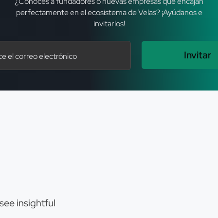
¿Conoces a fundadores o nuevas empresas que encajan
perfectamente en el ecosistema de Velas? ¡Ayúdanos e
invitarlos!
Invitar
see insightful