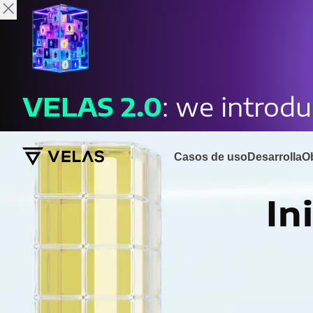
Velas
Acelerador
VELAS
2.0
: we introd
Casos de uso
Desarrolla
O
In