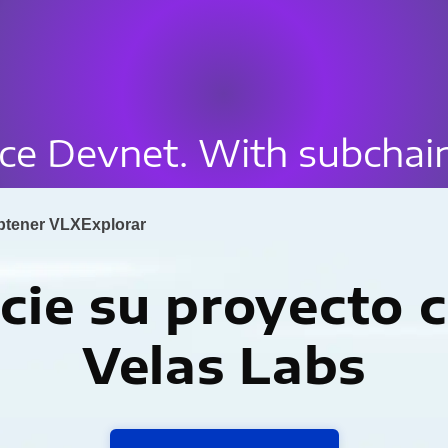
uce Devnet. With subchai
btener VLX
Explorar
icie su proyecto 
Velas Labs