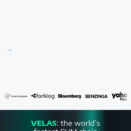
.
.
VELAS
: the world’s