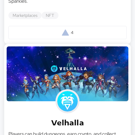
Sparkies.
Marketplaces
NFT
4
Velhalla
Players can build dungeons, earn crypto, and collect