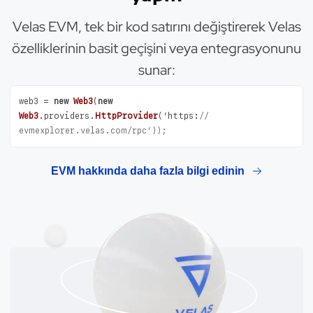
Velas EVM, tek bir kod satırını değiştirerek Velas
özelliklerinin basit geçişini veya entegrasyonunu
sunar:
web3 = 
new
Web3
(
new
Web3
.
providers
.
HttpProvider
(’
https
:
// 
evmexplorer.velas.com/rpc’));
EVM hakkında daha fazla bilgi edinin