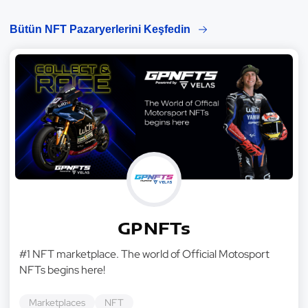
Bütün NFT Pazaryerlerini Keşfedin
GPNFTs
#1 NFT marketplace. The world of Official Motosport
NFTs begins here!
Marketplaces
NFT