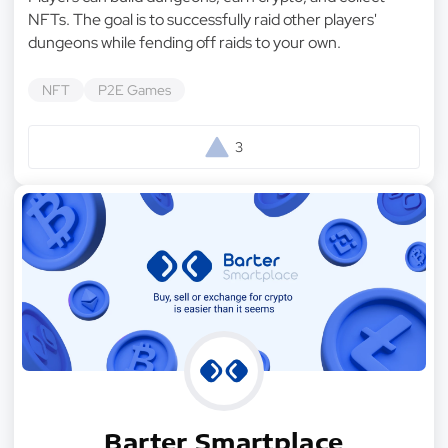
NFTs. The goal is to successfully raid other players'
dungeons while fending off raids to your own.
NFT
P2E Games
3
Barter Smartplace