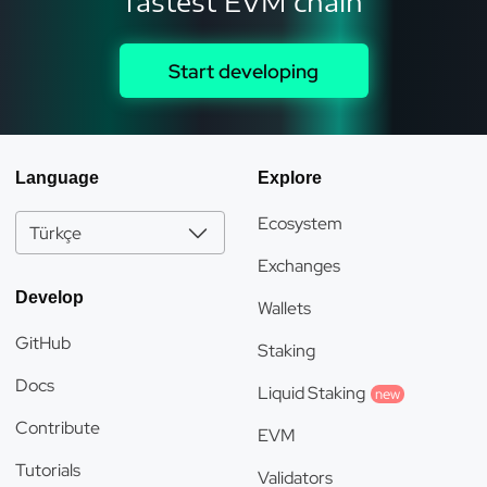
fastest EVM chain
Start developing
Language
Explore
Ecosystem
Türkçe
Exchanges
Develop
Wallets
GitHub
Staking
Docs
Liquid Staking
new
Contribute
EVM
Tutorials
Validators